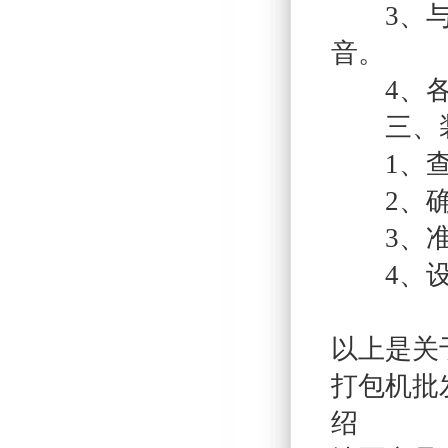
3、与管
音。
4、各种
三、装
1、查看
2、确认
3、准
4、设想
以上是关
打包机批
绍