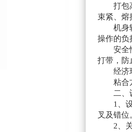
打包高效
束紧、熔
机身轻巧
操作的负
安全性强
打带，防
经济环
粘合方
二、设
1、设备
叉及错位
2、关键