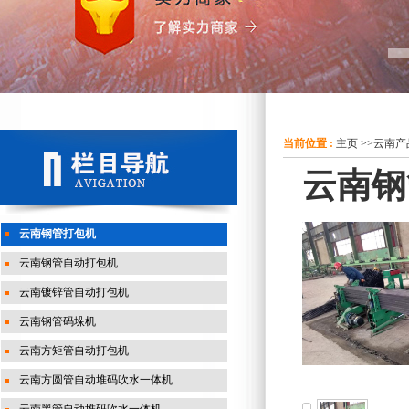
当前位置 :
主页
>>
云南产
云南钢
云南钢管打包机
云南钢管自动打包机
云南镀锌管自动打包机
云南钢管码垛机
云南方矩管自动打包机
云南方圆管自动堆码吹水一体机