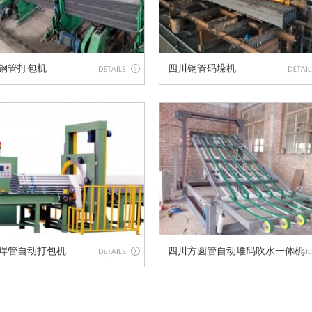
钢管打包机
四川钢管码垛机
1
2
3
焊管自动打包机
四川方圆管自动堆码吹水一体机