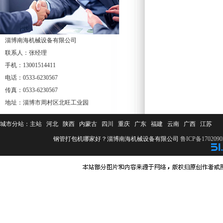
淄博南海机械设备有限公司
联系人：张经理
手机：13001514411
电话：0533-6230567
传真：0533-6230567
地址：淄博市周村区北旺工业园
城市分站：
主站
河北
陕西
内蒙古
四川
重庆
广东
福建
云南
广西
江苏
钢管打包机哪家好？淄博南海机械设备有限公司
鲁ICP备1702090