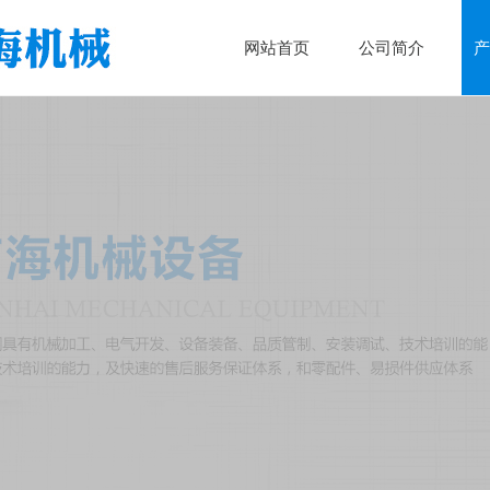
网站首页
公司简介
产